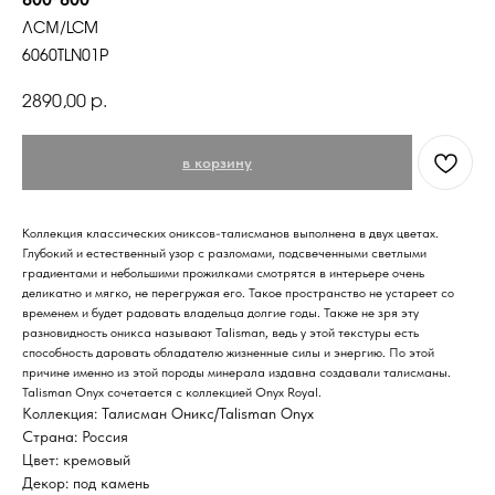
ЛСМ/LCM
6060TLN01P
р.
2890,00
в корзину
Коллекция классических ониксов-талисманов выполнена в двух цветах.
Глубокий и естественный узор с разломами, подсвеченными светлыми
градиентами и небольшими прожилками смотрятся в интерьере очень
деликатно и мягко, не перегружая его. Такое пространство не устареет со
временем и будет радовать владельца долгие годы. Также не зря эту
разновидность оникса называют Talisman, ведь у этой текстуры есть
способность даровать обладателю жизненные силы и энергию. По этой
причине именно из этой породы минерала издавна создавали талисманы.
Talisman Onyx сочетается с коллекцией Onyx Royal.
Коллекция: Талисман Оникс/Talisman Onyx
Страна: Россия
Цвет: кремовый
Декор: под камень