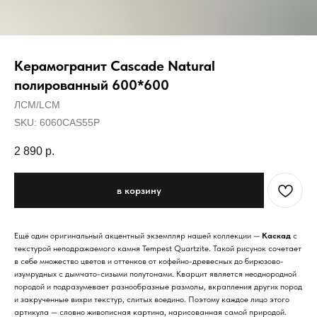
Керамогранит Cascade Natural
полированный 600*600
ЛСМ/LCM
SKU:
6060CAS55P
2 890
р.
в корзину
Ещё один оригинальный акцентный экземпляр нашей коллекции —
Каскад
с
текстурой неподражаемого камня Tempest Quartzite. Такой рисунок сочетает
в себе множество цветов и оттенков от кофейно-древесных до бирюзово-
изумрудных с дымчато-сизыми полутонами. Кварцит является неоднородной
породой и подразумевает разнообразные размолы, вкрапления других пород
и закрученные вихри текстур, слитых воедино. Поэтому каждое лицо этого
артикула — словно живописная картина, нарисованная самой природой.