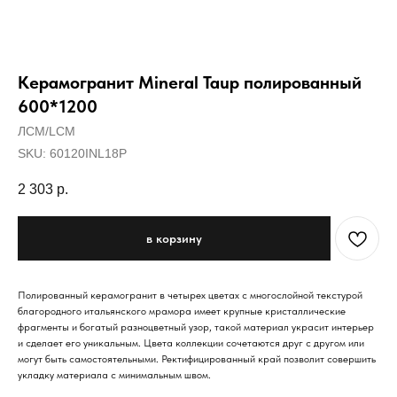
Керамогранит Mineral Taup полированный
600*1200
ЛСМ/LCM
SKU:
60120INL18P
2 303
р.
в корзину
Полированный керамогранит в четырех цветах с многослойной текстурой
благородного итальянского мрамора имеет крупные кристаллические
фрагменты и богатый разноцветный узор, такой материал украсит интерьер
и сделает его уникальным. Цвета коллекции сочетаются друг с другом или
могут быть самостоятельными. Ректифицированный край позволит совершить
укладку материала с минимальным швом.