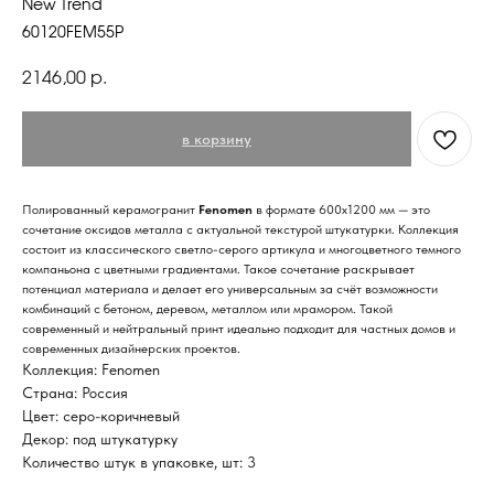
New Trend
60120FEM55P
р.
2146,00
в корзину
Полированный керамогранит
Fenomen
в формате 600х1200 мм — это
сочетание оксидов металла c актуальной текстурой штукатурки. Коллекция
состоит из классического светло-серого артикула и многоцветного темного
компаньона с цветными градиентами. Такое сочетание раскрывает
потенциал материала и делает его универсальным за счёт возможности
комбинаций с бетоном, деревом, металлом или мрамором. Такой
современный и нейтральный принт идеально подходит для частных домов и
современных дизайнерских проектов.
Коллекция: Fenomen
Страна: Россия
Цвет: серо-коричневый
Декор: под штукатурку
Количество штук в упаковке, шт: 3