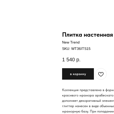
Плитка настенная 
New Trend
SKU:
WT36ITS15
1 540
р.
в корзину
Коллекция представлена в форм
красивого мрамора арабескато 
дополняет декоративный элеме
глиттер нанесен в виде объемны
мраморную базу. При попадании 