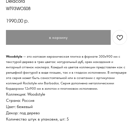
Delacora
WT93WOS08
р.
1990,00
в корзину
Woodstyle
— это матовая керамическая плитка в формате 300х900 мм с
текстурой дерева в трех цветах: натуральный дуб, орех макадамия и
янтарный оттенок маклюра. Каждый из цветов коллекции представлен как с
рельефной фактурой в виде плашек, так и в гладком исполнении. В интерьере
эта серия может быть самостоятельной или в сочетании с артикулами
коллекций Rockstyle или Barbados. Серия дополнена металлическими
бордюрами 12х900 мм в золотом и платиновом исполнении.
Коллекция: Woodstyle
Страна: Россия
Цвет: бежевый
Декор: под дерево
Количество штук в упаковке, шт: 5