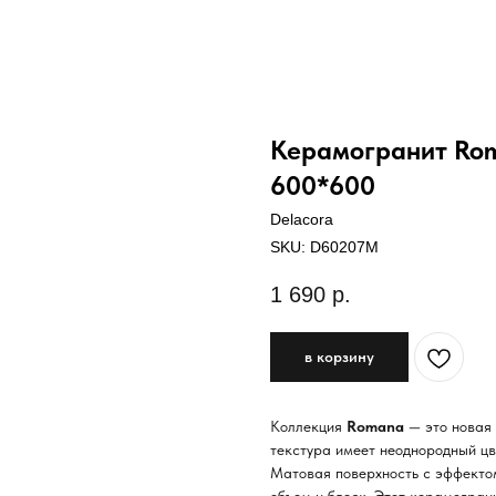
Керамогранит Rom
600*600
Delacora
SKU:
D60207M
1 690
р.
в корзину
Коллекция
Romana
— это новая 
текстура имеет неоднородный ц
Матовая поверхность с эффектом