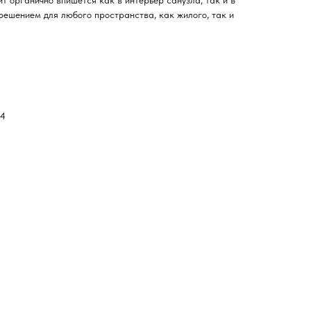
т органично впишется как в интерьер санузла, так и в
решением для любого пространства, как жилого, так и
 4