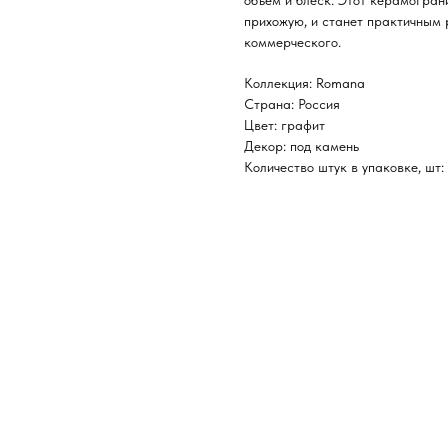
объем и блеск. Этот керамограни
прихожую, и станет практичным 
коммерческого.
Коллекция: Romana
Страна: Россия
Цвет: графит
Декор: под камень
Количество штук в упаковке, шт: