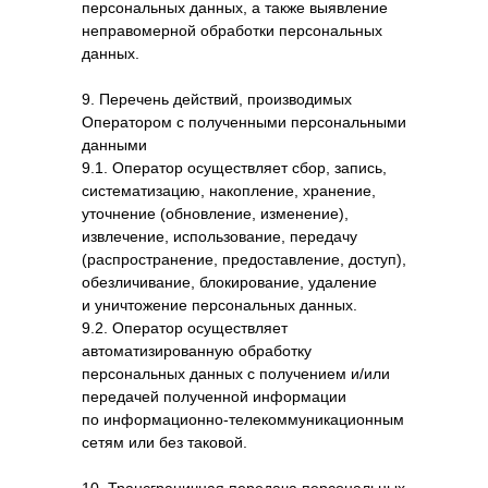
персональных данных, а также выявление
предметы интерьера
двери
неправомерной обработки персональных
данных.
[адрес магазина]
9. Перечень действий, производимых
г. Евпатория ул. Дмитрия Ульянова, д. 55
Оператором с полученными персональными
пн-сб 10.00 - 19.00
воскресенье - выходной
данными
9.1. Оператор осуществляет сбор, запись,
[покупателям]
систематизацию, накопление, хранение,
оплата и доставка
уточнение (обновление, изменение),
условия возврата
извлечение, использование, передачу
новости компании
(распространение, предоставление, доступ),
обезличивание, блокирование, удаление
[прямая связь с нашим руководителем]
и уничтожение персональных данных.
если у вас есть замечания
9.2. Оператор осуществляет
и предложения по улучшению
автоматизированную обработку
работы магазина, направьте их,
персональных данных с получением и/или
пожалуйста, к руководителю
передачей полученной информации
Татьяне Родионовой
по информационно-телекоммуникационным
сетям или без таковой.
написать