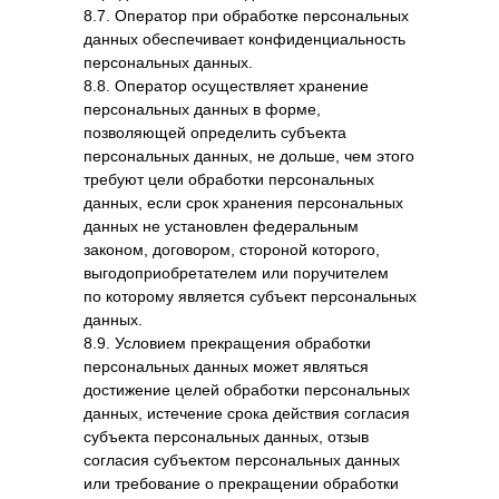
8.7. Оператор при обработке персональных
данных обеспечивает конфиденциальность
персональных данных.
8.8. Оператор осуществляет хранение
персональных данных в форме,
позволяющей определить субъекта
персональных данных, не дольше, чем этого
требуют цели обработки персональных
данных, если срок хранения персональных
+7 (978) 123-11-88
данных не установлен федеральным
законом, договором, стороной которого,
выгодоприобретателем или поручителем
[каталог]
по которому является субъект персональных
напольные покрытия
данных.
керамическая плитка
8.9. Условием прекращения обработки
лепной декор интерьерный и фасадный
персональных данных может являться
обои и фрески
достижение целей обработки персональных
краски и 3d панели
данных, истечение срока действия согласия
корпусная мебель на заказ
субъекта персональных данных, отзыв
мягкая мебель
согласия субъектом персональных данных
столы и стулья
или требование о прекращении обработки
свет, розетки