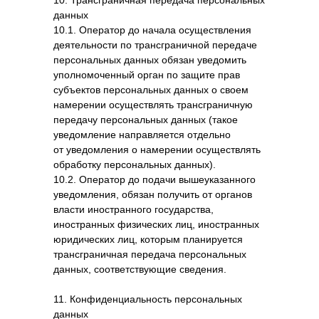
10. Трансграничная передача персональных
данных
10.1. Оператор до начала осуществления
политика конфиденциальности
деятельности по трансграничной передаче
разработка сайта
abdulina
и
yulozaa
продвижение сайта
asite
персональных данных обязан уведомить
информация на сайте не является
уполномоченный орган по защите прав
публичной офертой согласно
субъектов персональных данных о своем
положениям статьи 437 гк рф
намерении осуществлять трансграничную
передачу персональных данных (такое
уведомление направляется отдельно
от уведомления о намерении осуществлять
обработку персональных данных).
10.2. Оператор до подачи вышеуказанного
уведомления, обязан получить от органов
власти иностранного государства,
иностранных физических лиц, иностранных
юридических лиц, которым планируется
трансграничная передача персональных
данных, соответствующие сведения.
11. Конфиденциальность персональных
данных